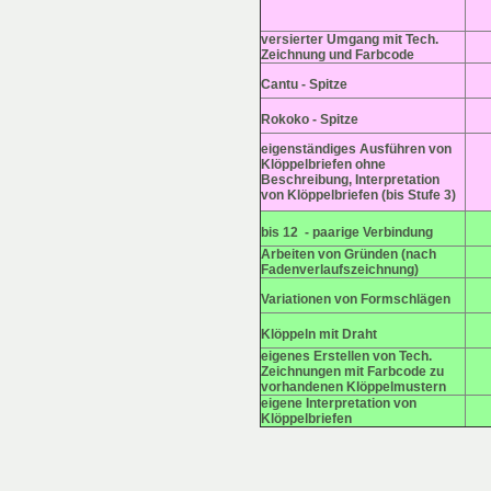
versierter Umgang mit Tech.
Zeichnung und Farbcode
Cantu - Spitze
Rokoko - Spitze
eigenständiges Ausführen von
Klöppelbriefen ohne
Beschreibung, Interpretation
von Klöppelbriefen (bis Stufe 3)
bis 12 - paarige Verbindun
g
Arbeiten von Gründen (nach
Fadenverlaufszeichnung)
Variationen von Formschläge
n
Klöppeln mit Dra
ht
eigenes Erstellen von Tech.
Zeichnungen mit Farbcode zu
vorhandenen Klöppelmustern
eigene Interpretation von
Klöppelbriefen