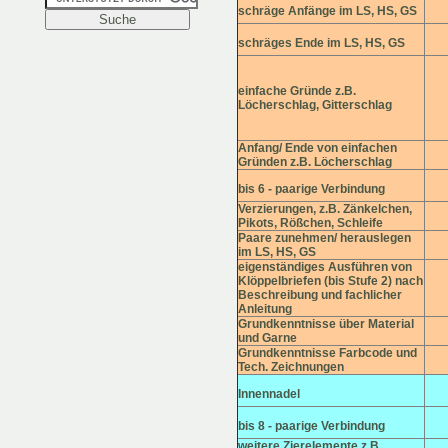
schräge Anfänge im LS, HS, GS
schräges Ende im LS, HS, GS
einfache Gründe z.B.
Löcherschlag, Gitterschlag
Anfang/ Ende von einfachen
Gründen z.B. Löcherschlag
bis 6 - paarige Verbindung
Verzierungen, z.B. Zänkelchen,
Pikots, Rößchen, Schleife
Paare zunehmen/ herauslegen
im LS, HS, GS
eigenständiges Ausführen von
Klöppelbriefen (bis Stufe 2) nach
Beschreibung und fachlicher
Anleitung
Grundkenntnisse über Material
und Garne
Grundkenntnisse Farbcode und
Tech. Zeichnungen
Innennadel
bis 8 - paarige Verbindung
weitere Zierelemente z.B.