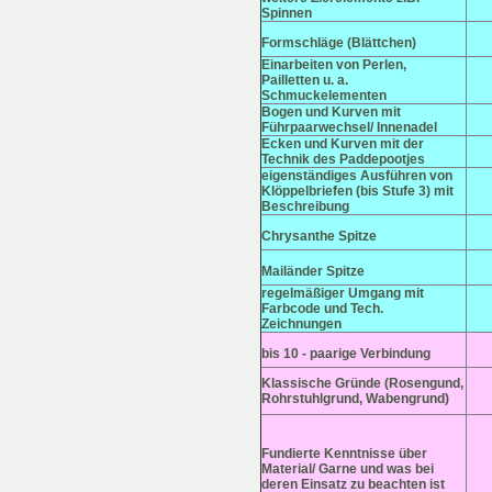
Spinnen
Formschläge (Blättchen)
Einarbeiten von Perlen,
Pailletten u. a.
Schmuckelementen
Bogen und Kurven mit
Führpaarwechsel/ Innenadel
Ecken und Kurven mit der
Technik des Paddepootjes
eigenständiges Ausführen von
Klöppelbriefen (bis Stufe 3) mit
Beschreibung
Chrysanthe Spitze
Mailänder Spitze
regelmäßiger Umgang mit
Farbcode und Tech.
Zeichnungen
bis 10 - paarige Verbindung
Klassische Gründe (Rosengund,
Rohrstuhlgrund, Wabengrund)
Fundierte Kenntnisse über
Material/ Garne und was bei
deren Einsatz zu beachten ist