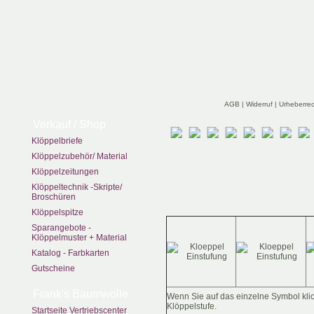
zurück
AGB
|
Widerruf
|
Urheberre
Verkauf / Shop
Klöppelbriefe
Klöppelzubehör/ Material
Klöppelzeitungen
Klöppeltechnik -Skripte/
Broschüren
Klöppelspitze
Sparangebote -
Klöppelmuster + Material
Katalog - Farbkarten
Gutscheine
Frank's Baumwolle
Wenn Sie auf das einzelne Symbol klic
Klöppelstufe.
Startseite Vertriebscenter