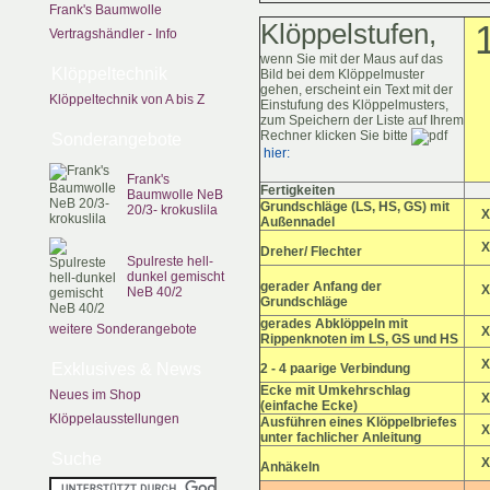
Frank's Baumwolle
Klöppelstufen,
Vertragshändler - Info
wenn Sie mit der Maus auf das
Klöppeltechnik
Bild bei dem Klöppelmuster
gehen, erscheint ein Text mit der
Klöppeltechnik von A bis Z
Einstufung des Klöppelmusters,
zum Speichern der Liste auf Ihrem
Rechner klicken Sie bitte
Sonderangebote
hier:
Frank's
Fertigkeiten
Baumwolle NeB
Grundschläge (LS, HS, GS) mit
20/3- krokuslila
X
Außennadel
X
Dreher/ Flechter
Spulreste hell-
dunkel gemischt
gerader Anfang der
X
NeB 40/2
Grundschläge
gerades Abklöppeln mit
weitere Sonderangebote
X
Rippenknoten im LS, GS und HS
X
Exklusives & News
2 - 4 paarige Verbindung
Ecke mit Umkehrschlag
Neues im Shop
X
(einfache Ecke)
Klöppelausstellungen
Ausführen eines Klöppelbriefes
X
unter fachlicher Anleitung
Suche
X
Anhäkeln