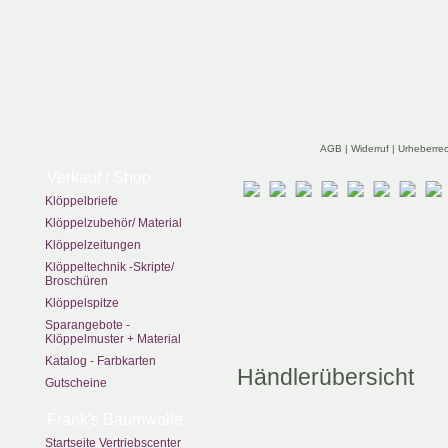
zurück
AGB
|
Widerruf
|
Urheberre
Verkauf / Shop
Klöppelbriefe
Klöppelzubehör/ Material
Klöppelzeitungen
Klöppeltechnik -Skripte/
Broschüren
Klöppelspitze
Sparangebote -
Klöppelmuster + Material
Katalog - Farbkarten
Händlerübersicht
Gutscheine
Frank's Baumwolle
Startseite Vertriebscenter