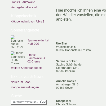
Frank's Baumwolle
Vertragshändler - Info
Hier möchte ich Ihnen eine vor
der Händler vorstellen, die m
Klöppeltechnik
anbieten.
Klöppeltechnik von A bis Z
Sonderangebote
Spulreste dunkel
Ute Ehrt
NeB 20/3
Weinkellerstr. 5
09337 Hohenstein-Ernsthal
Franks
Baumwolle - G
Sabine´s Ecker´l
02 Creme
Sabine Schönheider
weitere Sonderangebote
Olbernhauer Str. 2
09509 Pockau
Exklusives & News
Annelie Köhler
Neues im Shop
Annaberger Str. 6
Klöppelausstellungen
09468 Geyer
Suche
Klöppelladl
Christa Schmoz