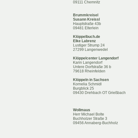
09111 Chemnitz
Brummkreisel
Susann Kreissl
Hauptstraße 43b
09481 Elterlein
Klöppelbuch.de
Elke Labrenz
Lustiger Strump 24
27299 Langenwedel
Klöppelcenter Langendorf
Karin Langendorf
Untere Dorfstraße 36 b
79618 Rheinfelden
Klöppeln in Sachsen
Kornelia Schmidl
Burgblick 25
09430 Drehbach OT Grießbach
Wollmaus
Herr Michael Bolte
Buchholzer Straße 3
09456 Annaberg-Buchholz