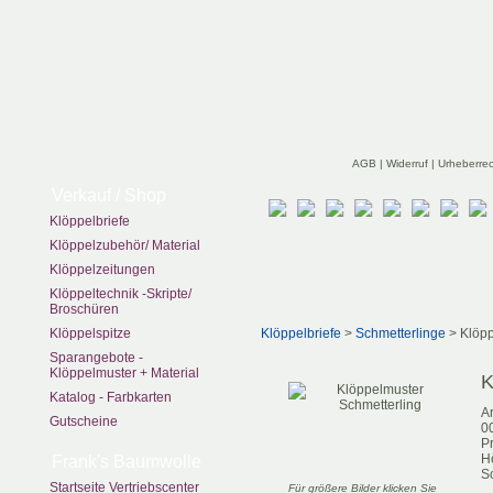
zurück
AGB
|
Widerruf
|
Urheberre
Verkauf / Shop
Klöppelbriefe
Klöppelzubehör/ Material
Klöppelzeitungen
Klöppeltechnik -Skripte/
Broschüren
Klöppelspitze
Klöppelbriefe
>
Schmetterlinge
> Klöpp
Sparangebote -
Klöppelmuster + Material
K
Katalog - Farbkarten
Ar
Gutscheine
0
Pr
H
Frank's Baumwolle
S
Startseite Vertriebscenter
Für größere Bilder klicken Sie