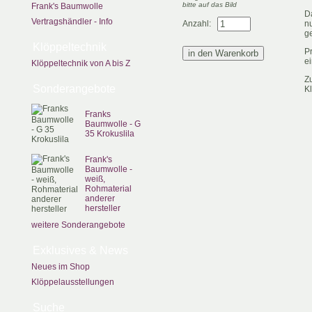
bitte auf das Bild
Frank's Baumwolle
Da
Vertragshändler - Info
Anzahl:
n
ge
Klöppeltechnik
P
ei
Klöppeltechnik von A bis Z
Z
Sonderangebote
Kl
Franks
Baumwolle - G
35 Krokuslila
Frank's
Baumwolle -
weiß,
Rohmaterial
anderer
hersteller
weitere Sonderangebote
Exklusives & News
Neues im Shop
Klöppelausstellungen
Suche