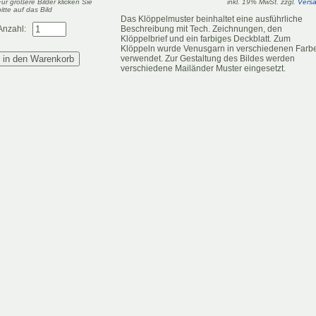
Für größere Bilder klicken Sie
inkl. 19% MwSt. zzgl.
Vers
bitte auf das Bild
Das Klöppelmuster beinhaltet eine ausführliche
Anzahl:
Beschreibung mit Tech. Zeichnungen, den
Klöppelbrief und ein farbiges Deckblatt. Zum
Klöppeln wurde Venusgarn in verschiedenen Farb
verwendet. Zur Gestaltung des Bildes werden
verschiedene Mailänder Muster eingesetzt.