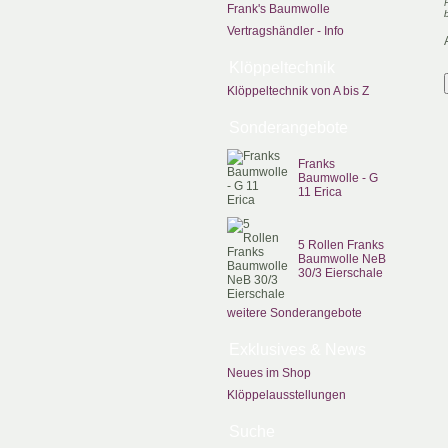
Frank's Baumwolle
Vertragshändler - Info
Klöppeltechnik
Klöppeltechnik von A bis Z
Sonderangebote
Franks
Baumwolle - G
11 Erica
5 Rollen Franks
Baumwolle NeB
30/3 Eierschale
weitere Sonderangebote
Exklusives & News
Neues im Shop
Klöppelausstellungen
Suche