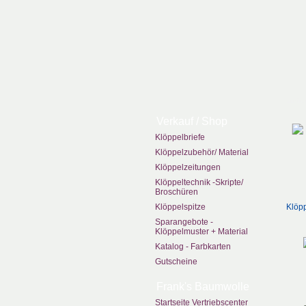
zurüc
Verkauf / Shop
Klöppelbriefe
Klöppelzubehör/ Material
Klöppelzeitungen
Klöppeltechnik -Skripte/
Broschüren
Klöppelspitze
Klöpp
Sparangebote -
Klöppelmuster + Material
Katalog - Farbkarten
Gutscheine
Frank's Baumwolle
Startseite Vertriebscenter