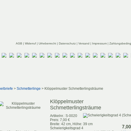
k
AGB
|
Widerruf
|
Urheberrecht
|
Datenschutz
|
Versand
|
Impressum
|
Zahlungsbedin
elbriefe
>
Schmetterlinge
> Klöppelmuster Schmetterlingsträume
Klöppelmuster
Schmetterlingsträume
Artikelnr.: S-0020
Preis: 7,00 €
Breite: 42 cm, Höhe: 39 cm
7,00
Schwierigkeitsgrad 4