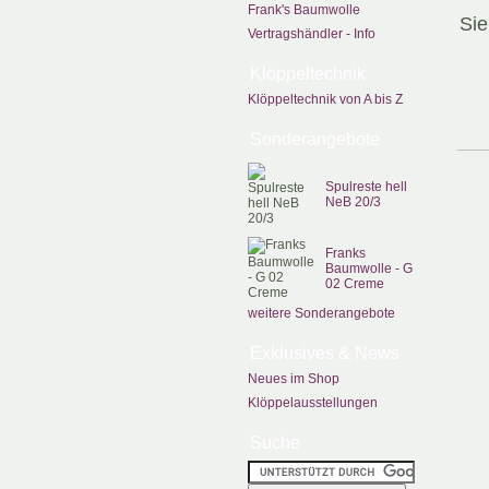
Frank's Baumwolle
Sie
Vertragshändler - Info
Klöppeltechnik
Klöppeltechnik von A bis Z
Sonderangebote
Spulreste hell
NeB 20/3
Franks
Baumwolle - G
02 Creme
weitere Sonderangebote
Exklusives & News
Neues im Shop
Klöppelausstellungen
Suche