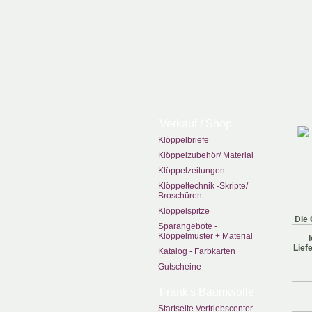
Verkauf / Shop
Klöppelbriefe
Klöppelzubehör/ Material
Klöppelzeitungen
Klöppeltechnik -Skripte/
Broschüren
Klöppelspitze
Die 
Sparangebote -
Klöppelmuster + Material
Lief
Katalog - Farbkarten
Gutscheine
Frank's Baumwolle
Startseite Vertriebscenter