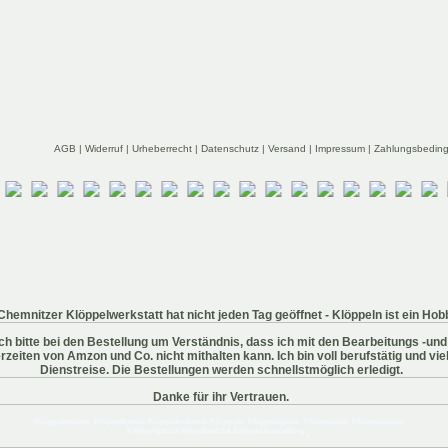
AGB
|
Widerruf
|
Urheberrecht
|
Datenschutz
|
Versand
|
Impressum
|
Zahlungsbedin
Chemnitzer Klöppelwerkstatt hat nicht jeden Tag geöffnet - Klöppeln ist ein Hob
Ich bitte bei den Bestellung um Verständnis, dass ich mit den Bearbeitungs -und
erzeiten von Amzon und Co. nicht mithalten kann. Ich bin voll berufstätig und viel
Dienstreise. Die Bestellungen werden schnellstmöglich erledigt.
Danke für ihr Vertrauen.
Klöppelmuster, Klöppelbriefe, Klöppelmaterial, Klöppeln, Klöppelspitze, Klöppelsack, Klöppelspitze,
Klöppelgarn,Klöppeltechnik,Klöppelausstellung
,